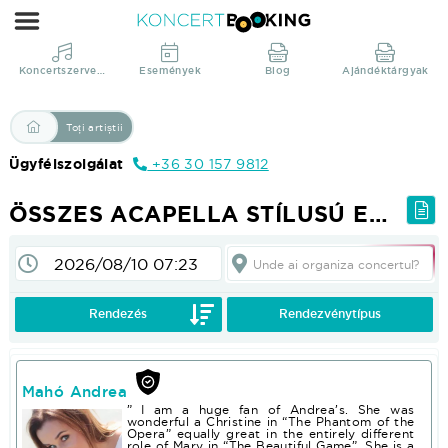
Összes
Acapella
stílusú
Koncertszervezés
Események
Blog
Ajándéktárgyak
előadó
|
Toți artiștii
KoncertBooking
Ügyfélszolgálat
+36 30 157 9812
Direct
din
ÖSSZES ACAPELLA STÍLUSÚ ELŐADÓ
productie!
Unde ai organiza concertul?
Pentru a vedea prețurile și pentru folosința altor funcții; Vă rugăm :login sau :registrate!
Rendezés
Rendezvénytípus
Mahó Andrea
” I am a huge fan of Andrea’s. She was
wonderful a Christine in “The Phantom of the
Opera” equally great in the entirely different
role of Mary in “The Beautiful Game”. She is a