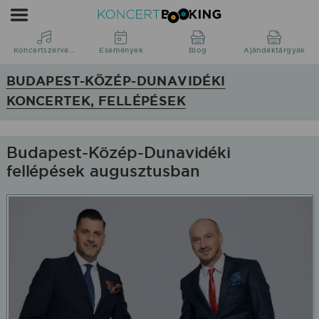
Koncertbooking
|
Koncertszervezés
Koncertszervezés
Események
Blog
Ajándéktárgyak
|
BUDAPEST-KÖZÉP-DUNAVIDÉKI
Koncertek
KONCERTEK, FELLÉPÉSEK
Budapest-
Közép-
Dunavidék
Budapest-Közép-Dunavidéki
régióban
fellépések augusztusban