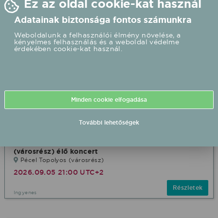
Ez az oldal cookie-kat használ
Adatainak biztonsága fontos számunkra
Weboldalunk a felhasználói élmény növelése, a
kényelmes felhasználás és a weboldal védelme
érdekében cookie-kat használ.
Minden cookie elfogadása
További lehetőségek
EnterTrain Party Band 2026/09/05 21:00 Topolyos
(városrész) élő koncert
Pécel Topolyos (városrész)
2026.09.05 21:00 UTC+2
Részletek
Ingyenes