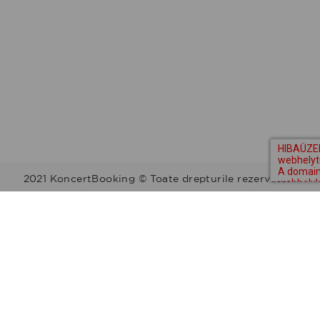
2021 KoncertBooking © Toate drepturile rezervate.
Kapcsolat | Telefonszám: +36 30 157 9812 | E-mail:
info@koncertbooking.com |
Megyék
Régiók