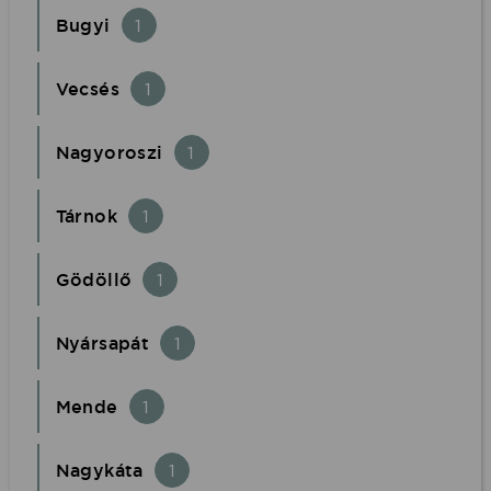
Bugyi
1
Vecsés
1
Nagyoroszi
1
Tárnok
1
Gödöllő
1
Nyársapát
1
Mende
1
Nagykáta
1