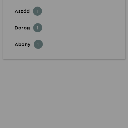
Aszód
1
Dorog
1
Abony
1