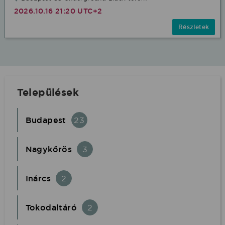
2026.10.16 21:20 UTC+2
Részletek
Települések
Budapest
23
Nagykőrös
3
Inárcs
2
Tokodaltáró
2