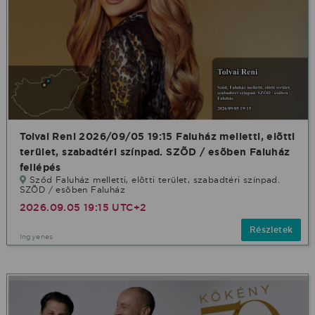
Tolvai Reni 2026/09/05 19:15 Faluház melletti, elõtti
terület, szabadtéri színpad. SZÕD / esõben Faluház
fellépés
Sződ Faluház melletti, elõtti terület, szabadtéri színpad.
SZÕD / esõben Faluház
2026.09.05 19:15 UTC+2
Részletek
Ingyenes