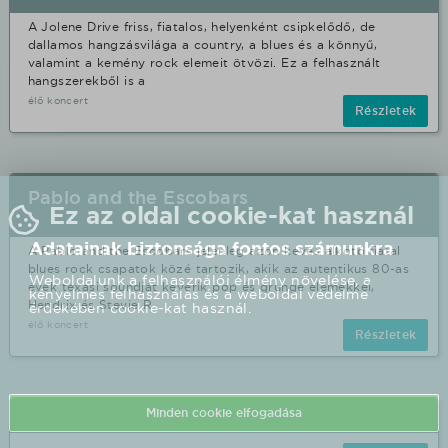
A Jolene Drive friss, fiatalos, helyenként csipkelődő, de
dallamos hangzásvilága a country, a blues és a könnyű,
valamint a kemény rock elemeit ötvözi. Ez a felhasznált
hangszerekből is a
élő koncert
Részletek
Pablo and the Escobars
Ez az oldal cookie-kat használ
Adatainak biztonsága fontos számunkra
A Pablo and the Escobars jelenleg azon kevés alkotó fiatal
blues rock csapatok közé tartozik, akik az autentikus 80-as
Weboldalunk a felhasználói élmény növelése, a
évek texasi soundját keverik pop és grunge elemekkel,
kényelmes felhasználás és a weboldal védelme
Hendrix és Stevie R
érdekében cookie-kat használ.
élő koncert
Részletek
Minden cookie elfogadása