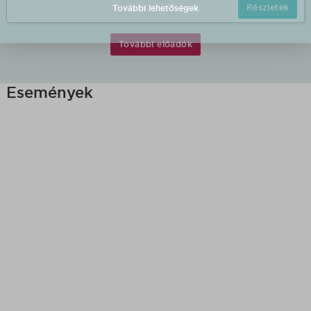
Részletek
További lehetőségek
További előadók
Események