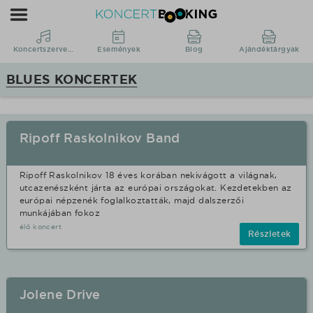
Koncertbooking
|
Koncertszervezés
Koncertszervezés
Események
Blog
Ajándéktárgyak
|
BLUES KONCERTEK
Koncertek
|
fellépések
Ripoff Raskolnikov Band
Blues
stílusban.
Ripoff Raskolnikov 18 éves korában nekivágott a világnak,
utcazenészként járta az európai országokat. Kezdetekben az
európai népzenék foglalkoztatták, majd dalszerzői
munkájában fokoz
élő koncert
Részletek
Jolene Drive