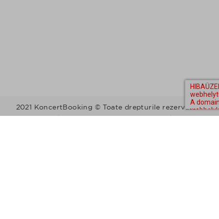
2021 KoncertBooking © Toate drepturile rezervate.
Kapcsolat | Telefonszám: +36 30 157 9812 | E-mail:
info@koncertbooking.com |
Megyék
Régiók