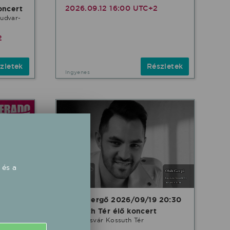
2026.09.12 16:00 UTC+2
oncert
 udvar-
2
zletek
Részletek
Ingyenes
 és a
Oláh Gergő 2026/09/19 20:30
pálya
Kossuth Tér élő koncert
Kaposvár Kossuth Tér