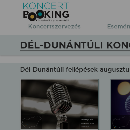
Koncertbooking
|
Koncertszervezés
Esemén
Koncertszervezés
DÉL-DUNÁNTÚLI KON
|
Koncertek
Dél-Dunántúli fellépések auguszt
Dél-
Dunántúl
régióban