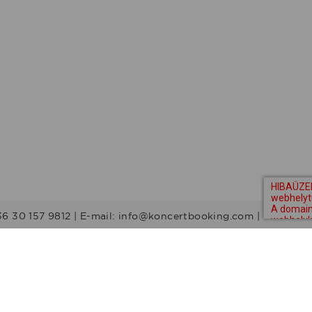
36 30 157 9812 | E-mail: info@koncertbooking.com |
Stílusok