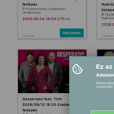
fellépés
Nyárb
Kozármisleny Szabadtéri
fellép
rendezvény
Duna
Nyárbú
2026.09.04 18:00 UTC+2
2026.
Részletek
Ingyenes
Ingyenes
Ez az
Adatain
Weboldalu
weboldal 
Desperado feat. Timi
Nemaz
2026/09/12 18:30 Szabadtér
20:00 
Majs
fellépés