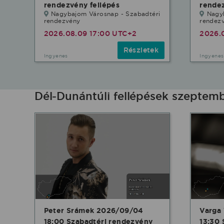
rendezvény fellépés
rendez
Nagybajom Városnap - Szabadtéri
Nagy
rendezvény
rendez
2026.08.09 17:00 UTC+2
2026.
Részletek
Ingyenes
Ingyenes
Dél-Dunántúli fellépések szeptem
Peter Srámek 2026/09/04
Varga
18:00 Szabadtéri rendezvény
13:30 