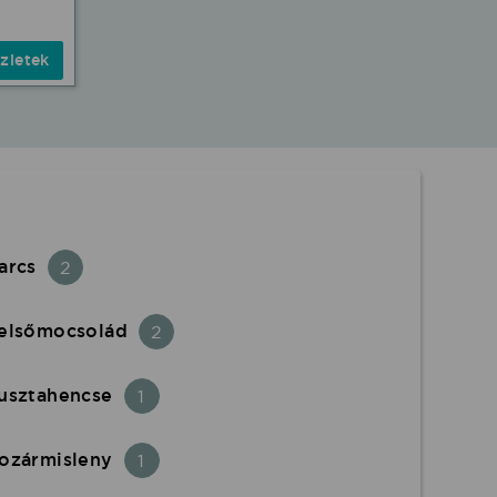
zletek
arcs
2
elsőmocsolád
2
usztahencse
1
ozármisleny
1