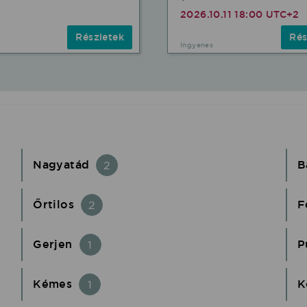
2026.10.11 18:00 UTC+2
Részletek
Rés
Ingyenes
Nagyatád
B
2
Őrtilos
F
2
Gerjen
P
1
Kémes
K
1