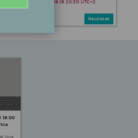
2026.09.19 20:30 UTC+2
zletek
Részletek
Ingyenes
1 18:00
Utca
ál Utca