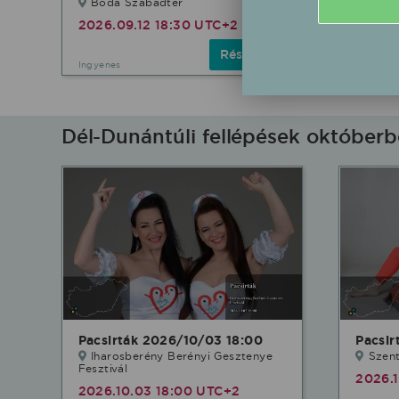
Boda Szabadtér
2026.
2026.09.12 18:30 UTC+2
Részletek
Ingyenes
Ingyenes
Dél-Dunántúli fellépések október
Pacsirták 2026/10/03 18:00
Pacsir
Iharosberény Berényi Gesztenye
Szen
Fesztivál
2026.1
2026.10.03 18:00 UTC+2