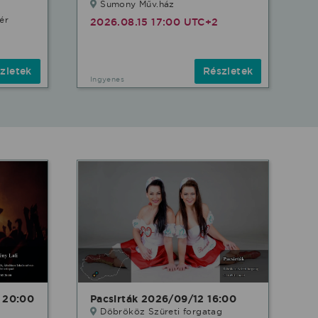
Sumony Műv.ház
ér
2026.08.15 17:00 UTC+2
zletek
Részletek
Ingyenes
 20:00
Pacsirták 2026/09/12 16:00
Döbrököz Szüreti forgatag