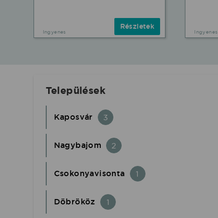
Részletek
Ingyenes
Ingyenes
Települések
Kaposvár
3
Nagybajom
2
Csokonyavisonta
1
Döbrököz
1