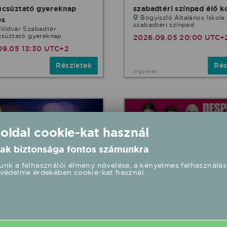
úcsúztató gyereknap
szabadtéri színpad élő k
Bogyiszló Általános Iskola
és
szabadtéri színpad
földvár Szabadtér
csúztató gyereknap
2026.09.05 20:00 UTC+
09.05 13:30 UTC+2
Részletek
Rés
Ingyenes
 oldal cookie-kat használ
ak biztonsága fontos számunkra
nk a felhasználói élmény növelése, a kényelmes felhasználás
védelme érdekében cookie-kat használ.
Desperado feat. Timi
alány x Sofi 2026/09/12
2026/09/12 20:30 Sport
Mûvelõdési Ház fellépés
 Mûvelõdési Ház
fellépés