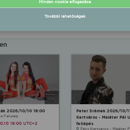
Gerjen Sportpálya
Minden cookie elfogadása
09.12 20:00 UTC+2
2026.09.12 20:30 UTC+2
További lehetőségek
Részletek
Rés
Ingyenes
ben
ták 2026/10/10 19:00
Peter Srámek 2026/10/1
ta Falunap
Kertváros - Maléter Pál 
0.10 19:00 UTC+2
fellépés
Pécs Kertváros - Maléter P