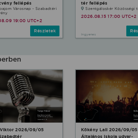
vény fellépés
tér fellépés
bajom Városnap - Szabadtéri
Szentgáloskér Közösségi t
vény
2026.08.15 17:00 UTC+2
08.09 19:00 UTC+2
Részletek
Rés
Ingyenes
berben
 Viktor 2026/09/05
Kökény Lali 2026/09/05
Szabadtér
Általános Iskola udvar-