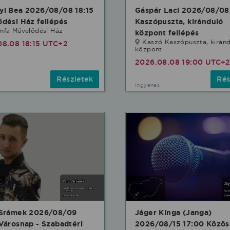
yi Bea 2026/08/08 18:15
Gáspár Laci 2026/08/08
dési Ház fellépés
Kaszópuszta, kiránduló
mfa Művelődési Ház
központ fellépés
Kaszó Kaszópuszta, kirán
08.08 18:15 UTC+2
központ
2026.08.08 19:00 UTC+
Részletek
Rés
Ingyenes
 Srámek 2026/08/09
Jáger Kinga (Janga)
Városnap - Szabadtéri
2026/08/15 17:00 Közös