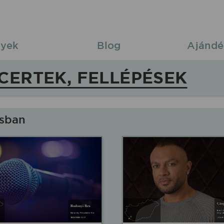
yek
Blog
Ajándé
CERTEK, FELLÉPÉSEK
usban