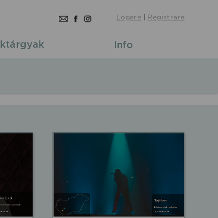
Logare
|
Registrare
ktárgyak
Info