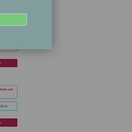
s
ltate ale
ípus
s
ltate ale
ípus
s