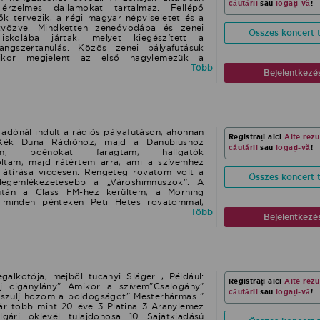
căutării
sau
logați-vă
!
érzelmes dallamokat tartalmaz. Fellépő
ők tervezik, a régi magyar népviseletet és a
tvözve. Mindketten zeneóvodába és zenei
Összes koncert t
iskolába jártak, melyet kiegészített a
ngszertanulás. Közös zenei pályafutásuk
ikor megjelent az első nagylemezük a
ünn a dorozsmai határban címmel. 2009-ben
Több
Bejelentkezé
operett- és mulatós dalok feldolgozásával.
ső saját dalukat, melynek címe Oda van a
szítették első saját rendezésű videoklipjüket
2021-ben a harmadik nagylemezük jelent meg
óvoltából Táncra fel címmel, melyen nagyrészt
erepelnek. Öt daluk, az Oda van a legény a
adónál indult a rádiós pályafutáson, ahonnan
Registrați aici
Alte rezu
a Piros csizmám jaj, de kifényesítem, a Táncra
 Kék Duna Rádióhoz, majd a Danubiushoz
indig hazavár című daluk bekerült a Magyar
căutării
sau
logați-vă
!
ettem, poénokat faragtam, hallgatók
kottával magyar és angol nyelven.
zoltam, majd rátértem arra, ami a szívemhez
k átírása viccesen. Rengeteg rovatom volt a
Összes koncert t
 legemlékezetesebb a „Városhimnuszok”. A
tán a Class FM-hez kerültem, a Morning
 minden pénteken Peti Hetes rovatommal,
eiről daloltam humoros formában. 3 és fél év
Több
Bejelentkezé
ottam, a TV2 Frizbi műsorában szintén a
áblámon. 2014-től újra rádió, a legendás
ak állandó szereplője lettem. Színpadi
 kezdődött, Ihos József (Kató néni) adott
ette bemutatkozhassak zenés humoristaként.
z országot és a környékbeli országokat, nagy
alkotója, mejből tucanyi Sláger , Például:
Registrați aici
Alte rezu
yre sűrűbben kezdtek el hívni önállóan is
j cigánylány" Amikor a szívem"Csalogány"
geteg helyen jártam és egyre több meghívást
căutării
sau
logați-vă
!
észülj hozom a boldogságot" Mesterhármas "
 mellett párhuzamosan elindult a humoros
már több mint 20 éve 3 Platina 3 Aranylemez
 majd 2014 decemberében megjelent első
gári oklevél tulajdonosa 10 Sajátkiadású