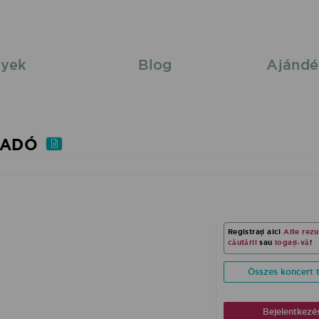
yek
Blog
Ajándé
ŐADÓ
Registrați aici
Alte rezu
căutării
sau
logați-vă
!
Összes koncert t
Bejelentkezé