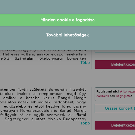
től a Magyar Sláger TV állandó előadója,
Több
Bejelentkezé
pi szinten többször is találkozhatnak vele a
eresztül is . 2022 - A zenekar feloszlását
szólóban is támogatja zenei pályafutását,
 slágerek és feldolgozások születtek , az
Minden cookie elfogadása
új dal látott napvilágot, ebből több sláger is
d előtt, Új szívet akarok kérni, Óh hányszor
ok, 1996 március 24-én születtem.
Registrați aici
Alte rezu
z, Veled lenni olyan jó. Fellépései során -
ászárokszálláson érettségiztem, majd
További lehetőségek
alok mellett helyet kapnak a régebbi slágerek
căutării
sau
logați-vă
!
zve a Budapesti Gazdasági Egyetem
szórakoztatás - ez a legfontosabb, amit
 szakán szereztem meg diplomámat. Zenész
n minden esetben megis valósít . Falu-vagy
Már kisgyerekkorom óta fontosnak tartom a
Összes koncert t
lokra, Bálokra, Születésnapokra, Esküvőre,
ta érzem, hogy a jó Isten ezt az utat szánta
asonló jellegű rendezvényekre Dalaim
. Hét éves voltam, amikor először énekeltem
fy - Apple Music - YouTube Music - deezer -
lőtt. Számtalan jótékonysági koncerten
számomra nagyon fontos a segítségnyújtás.
Több
Bejelentkezé
illetve országos ki-mit-tud-kat. 2007-ben
ívó-díjas lettem énekkategóriában, majd az
elnyertem ugyanezt a díjat. Nyolc éven
 zeneiskolába, ahol szolfézs tárgyból és gitár
pvizsgát tettem jeles eredménnyel. Életem
en érkezett el, amikor az X-faktor
ptember 15-én született Somorján. Tizenkét
Registrați aici
Alte rezu
an az ország legjobb 24 versenyzője között
dalokat énekelt a templomban, majd úgy
zban pedig Malek Miklós mentoráltjaként
căutării
sau
logați-vă
!
t, amikor a kezébe került Bangó Margit
-ban lemezszerződést kötöttem a Skyforce
odálatos nóták elbűvölték, rádöbbent, hogy
unkánk eredménye, hogy még abban az évben
a legközelebb és ettől kezdve főleg cigány
Összes koncert t
álnám címmel életem első videóklipje. 2017-
gymagyari Romafesztiválon is Bangó Margit
gylemezem Tied a boldogság címmel. 2018-
felfigyelt rá az egyik szervező, aki fiatal
agylemezem, mely a Zeneterápia címet kapta
l . Segítségével eljutott Mónika Budapestre,
miatt. A legnagyobb videómegosztó portálon
sznőnek, aki a tanítványává fogadta. Azóta
Több
Bejelentkezé
gtalálható, melyek milliós megtekintésnek
rigyes Mónika férje lett, és van három
sztusában lejárt a lemezszerződésem, így
, Moncsika, Fricike és Gáborka. Mónika
em zenei karrieremet. Erényem a pontosság,