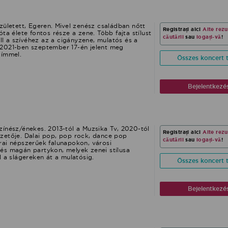
ozsonyban a 100 tagú cigányzenekarral és
imalista vagyok. Vállalok falunapokat,
fel. Ettől kezdve karrierje töretlenül ívelt
születésnapokat stb.
3-án fellépésre hívták, ahol nagy titokban
oronázását. Nagy meglepetés volt számára,
zületett, Egeren. Mivel zenész családban nőtt
Registrați aici
Alte rezu
elt hozatott fel a színpadra, beleültette és
ta élete fontos része a zene. Több fajta stílust
fejére (a cikkért kattints ide), ezzel a
căutării
sau
logați-vă
!
áll a szívéhez az a cigányzene, mulatós és a
 énekesnője lett. Ezzel a koronával azonban
2021-ben szeptember 17-én jelent meg
it Rigó Mónika valódi királynőként lát el.
címmel.
Összes koncert t
a magyar nóták és a cigány dalok állnak. A
van, ezt nem lehet megtanulni, ez egy vele
ek a műfajnak Szlovákiában ő az egyedüli női
gjelenik ott izzik a levegő és pezsegni kezd
Bejelentkezé
a a roma kultúrát, több CD-je is megjelent,
a cigányok” című, amelyen Virág Tibor és
 roma, magyar és szlovák nyelven énekel.
lent meg a 100 tagú cigányzenekar CD-je,
res nótaénekessel énekel magyar nótákat, a
gon terjesztik. Nagyon sok fellépése van
ínész/énekes. 2013-tól a Muzsika Tv, 2020-tól
alál időt arra is, hogy a karitatív jellegű
Registrați aici
Alte rezu
zetője. Dalai pop, pop rock, dance pop
yen. Hitvallása szerint az Istentől kapott
căutării
sau
logați-vă
!
rai népszerűek falunapokon, városi
l akarja használni, hogy a rászorultakon
és magán partykon, melyek zenei stílusa
nti az emberek szívét, aki egyszer is hallotta
l a slágereken át a mulatósig.
bé nem felejti el.
Összes koncert t
Bejelentkezé