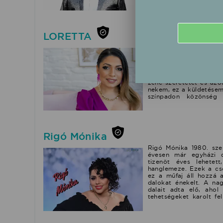
közönséggel . 2012 - 
megszakítás nélkül, na
nézők a képernyőkön k
követően a Sláger TV 
ROYAL TIBI néven , új
LORETTA
elmúlt két év alatt 25 
lett , úgy mint a Háza
Pál Loretta vagy
mondtam, Szívemben éls
Szülővárosomban, J
repertoárjában, az új d
Budapestre költö
is. A mulattatás és 
Kommunikáció és média
előadóként a színpado
családból származom. 
városnapokra, Fesztivá
zene szeretetét és azó
Céges vagy egyébb h
nekem, ez a küldetésem
megtalálhatóak : Spoti
színpadon közönség e
TIDAL - iTunes Store
vettem részt, hiszen 
Sorra nyertem megyei 
megyei ki-mit-tud-on N
azt követő évben is 
keresztül jártam a helyi
Rigó Mónika
szakból művészeti ala
mérföldköve 2012-b
Rigó Mónika 1980. sze
tehetségkutató műsorb
évesen már egyházi 
lehettem, a mentorhá
tizenöt éves lehetet
versenyezhettem. 2016
hanglemeze. Ezek a cs
Kft Kiadóval. Közös m
ez a műfaj áll hozzá 
elkészült Ha én megtal
dalokat énekelt. A na
ben megjelent első na
dalait adta elő, ahol 
ban debütált második n
tehetségeket karolt fe
a dalok sokszínűsége 
ahol bemutatták a művé
számos videóklipem me
ez a segítő, Sipos F
örvendenek. 2021 augu
csodálatos gyermekük
azóta egyedül egyenget