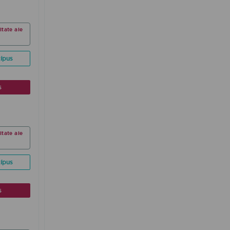
ltate ale
ípus
s
ltate ale
ípus
s