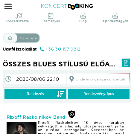
Összes
Blues
stílusú
Koncertszervezés
Események
Blog
Ajándéktárgyak
előadó
|
Toți artiștii
KoncertBooking
Ügyfélszolgálat
+36 30 157 9812
Direct
din
ÖSSZES BLUES STÍLUSÚ ELŐADÓ
productie!
Unde ai organiza concertul?
Pentru a vedea prețurile și pentru folosința altor funcții; Vă rugăm :login sau :registrate!
Rendezés
Rendezvénytípus
Ripoff Raskolnikov Band
Ripoff Raskolnikov 18 éves korában
nekivágott a világnak, utcazenészként járta
az európai országokat. Kezdetekben az
európai népzenék foglalkoztatták, majd