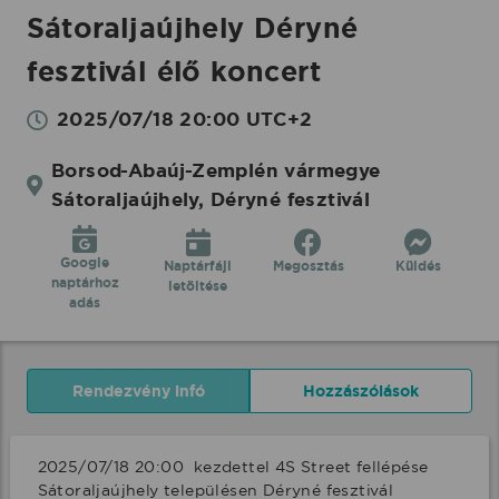
Sátoraljaújhely Déryné
fesztivál élő koncert
2025/07/18 20:00 UTC+2
Borsod-Abaúj-Zemplén vármegye
Sátoraljaújhely, Déryné fesztivál
Google
Naptárfájl
Megosztás
Küldés
naptárhoz
letöltése
adás
Rendezvény infó
Hozzászólások
2025/07/18 20:00  kezdettel 4S Street fellépése 
Sátoraljaújhely településen Déryné fesztivál 