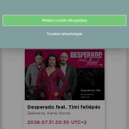
DÍVÁK Produkció fellépés
Balatonlelle, Rendezvénypark
Minden cookie elfogadása
2026.07.31 20:00 UTC+2
További lehetőségek
Részletek
Desperado feat. Timi fellépés
Zalakaros, Karos Korzó
2026.07.31 20:30 UTC+2