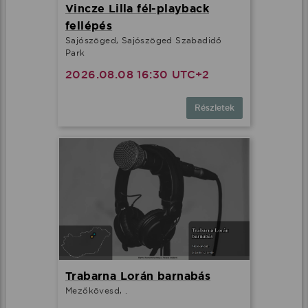
Vincze Lilla fél-playback
fellépés
Sajószöged, Sajószöged Szabadidő
Park
2026.08.08 16:30 UTC+2
Részletek
Trabarna Lorán barnabás
Mezőkövesd, .