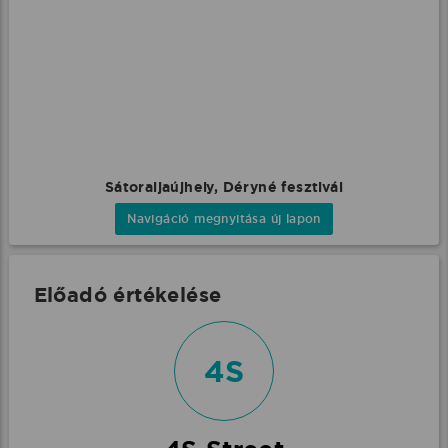
Sátoraljaújhely, Déryné fesztivál
Navigáció megnyitása új lapon
Előadó értékelése
4S