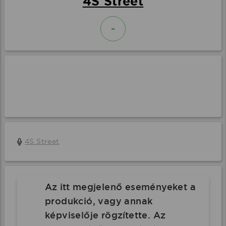
4S Street
-
4S Street
Az itt megjelenő eseményeket a
produkció, vagy annak
képviselője rögzítette. Az