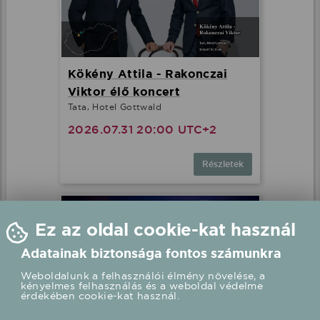
Kökény Attila - Rakonczai
Viktor élő koncert
Tata, Hotel Gottwald
2026.07.31 20:00 UTC+2
Részletek
Ez az oldal cookie-kat használ
Adatainak biztonsága fontos számunkra
Weboldalunk a felhasználói élmény növelése, a
kényelmes felhasználás és a weboldal védelme
érdekében cookie-kat használ.