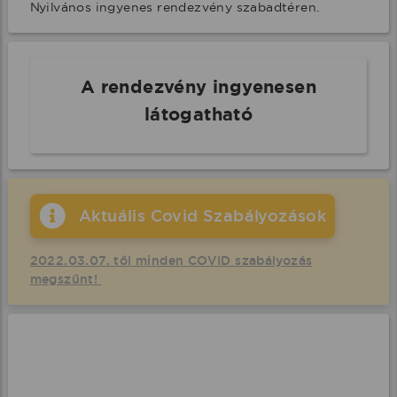
Nyilvános ingyenes rendezvény szabadtéren.
A rendezvény ingyenesen
látogatható
Aktuális Covid Szabályozások
2022.03.07. től minden COVID szabályozás
megszűnt!