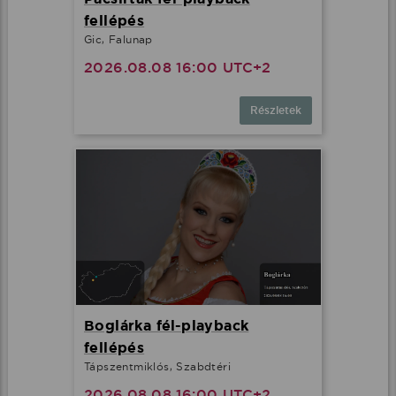
fellépés
Gic, Falunap
2026.08.08 16:00 UTC+2
Részletek
Boglárka fél-playback
fellépés
Tápszentmiklós, Szabdtéri
2026.08.08 16:00 UTC+2