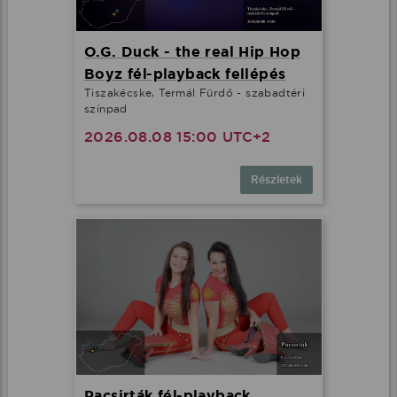
O.G. Duck - the real Hip Hop
Boyz fél-playback fellépés
Tiszakécske, Termál Fürdő - szabadtéri
színpad
2026.08.08 15:00 UTC+2
Részletek
Pacsirták fél-playback