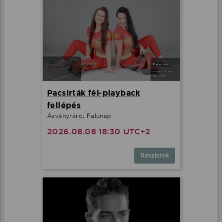
Pacsirták fél-playback
fellépés
Ásványráró, Falunap
2026.08.08 18:30 UTC+2
Részletek