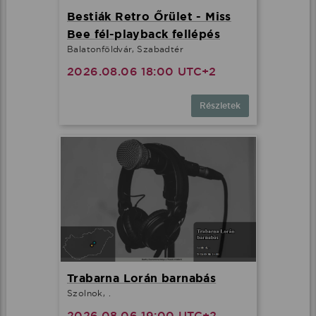
Bestiák Retro Őrület - Miss
Bee fél-playback fellépés
Balatonföldvár, Szabadtér
2026.08.06 18:00 UTC+2
Részletek
Trabarna Lorán barnabás
Szolnok, .
2026.08.06 19:00 UTC+2