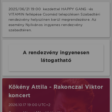
2025/06/21 19:00  kezdettel HAPPY GANG -és 
V1TAMIN fellépése Csomád településen Szabadtéri 
rendezvény helyszínen kerül megrendezésre. Az 
esemény Nyilvános ingyenes rendezvény 
szabadtéren.
A rendezvény ingyenesen
látogatható
Kökény Attila - Rakonczai Viktor
koncert
2026.10.17 19:00 UTC+2