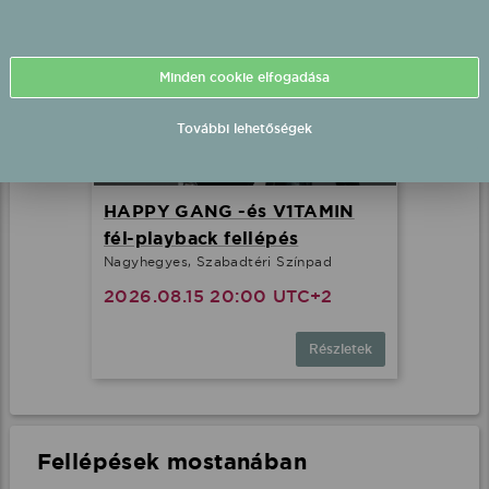
Minden cookie elfogadása
További lehetőségek
HAPPY GANG -és V1TAMIN
fél-playback fellépés
Nagyhegyes, Szabadtéri Színpad
2026.08.15 20:00 UTC+2
Részletek
Fellépések mostanában