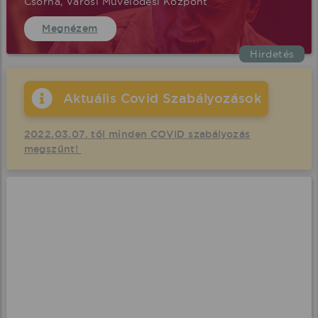
Csorna, Városi Művelődési Központ
Megnézem
Hirdetés
Aktuális Covid Szabályozások
2022.03.07. től minden COVID szabályozás
megszűnt!