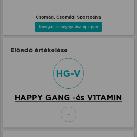
Csomád, Csomádi Sportpálya
Navigáció megnyitása új lapon
Előadó értékelése
HG-V
HAPPY GANG -és V1TAMIN
-