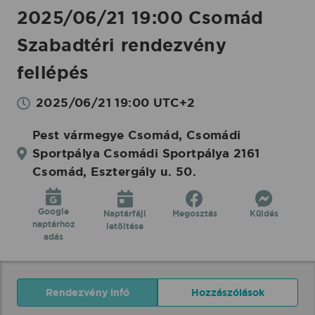
2025/06/21 19:00 Csomád
Szabadtéri rendezvény
fellépés
2025/06/21 19:00 UTC+2
Pest vármegye Csomád, Csomádi
Sportpálya Csomádi Sportpálya 2161
Csomád, Esztergály u. 50.
Google
Naptárfájl
Megosztás
Küldés
naptárhoz
letöltése
adás
Rendezvény infó
Hozzászólások