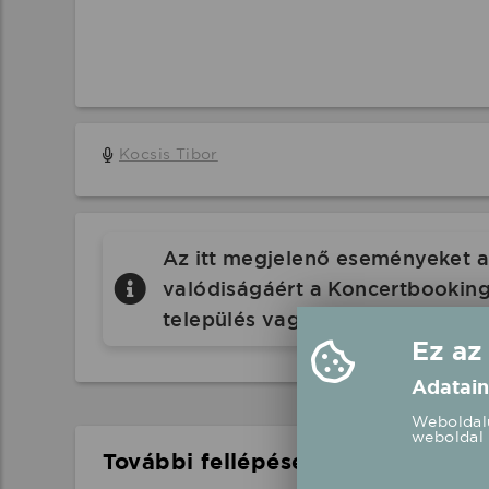
Kocsis Tibor
Az itt megjelenő eseményeket a 
valódiságáért a Koncertbooking.
település vagy eseményhelyszín
Ez az
Adatain
Weboldalu
weboldal 
További fellépések a közelben