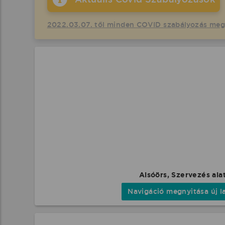
2022.03.07. től minden COVID szabályozás me
Alsóörs, Szervezés ala
Navigáció megnyitása új l