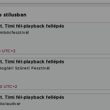
 stílusban
. Timi fél-playback fellépés
mbócfesztivál
0 UTC+2
. Timi fél-playback fellépés
oglári Szüreti Fesztivál
40 UTC+2
. Timi fél-playback fellépés
skolaudvar