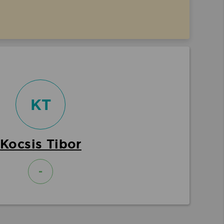
KT
Kocsis Tibor
-