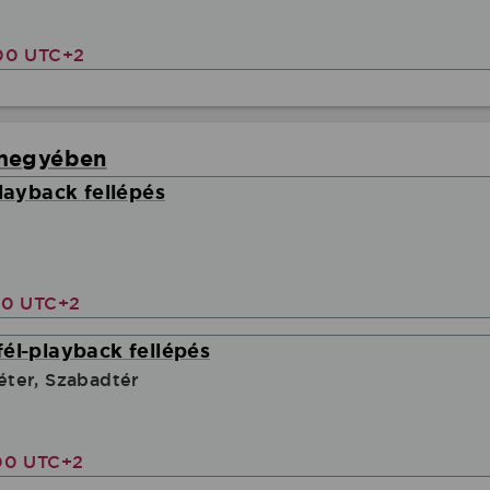
00 UTC+2
rmegyében
playback fellépés
00 UTC+2
él-playback fellépés
ter, Szabadtér
00 UTC+2