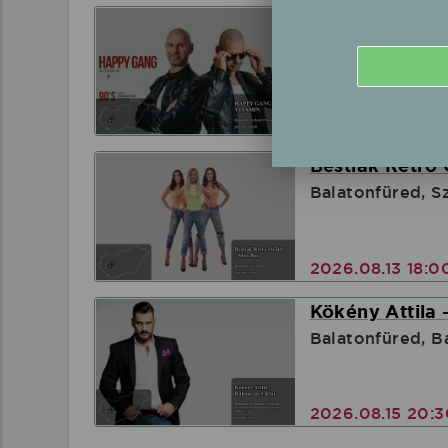
HAPPY GANG -é
Balatonfüred, B
2026.08.12 20:
Bestiák Retro 
Balatonfüred, S
2026.08.13 18:
Kökény Attila 
Balatonfüred, B
2026.08.15 20: