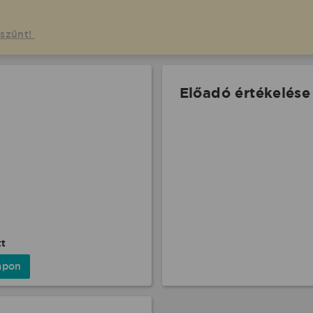
gszűnt!
Előadó értékelése
tt
apon