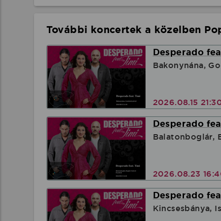
További koncertek a közelben Pop
Desperado feat
Bakonynána, Go
2026.08.15 21:3
Desperado feat
Balatonboglár, B
2026.08.23 16:
Desperado feat
Kincsesbánya, I