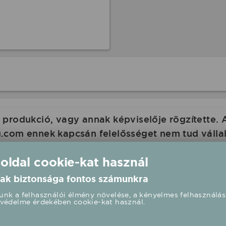
produkció, vagy annak képviselője rögzítette. 
com ennek kapcsán felelősséget nem tud vállalni
 oldalán is a rendezvény paramétereit.
 oldal cookie-kat használ
ak biztonsága fontos számunkra
nk a felhasználói élmény növelése, a kényelmes felhasználás
védelme érdekében cookie-kat használ.