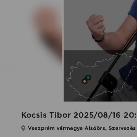
2025.08.16.
|
Koncertbooking
Kocsis Tibor 2025/08/16 20:
Veszprém vármegye Alsóörs, Szervezés 