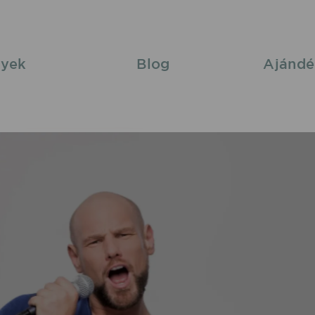
yek
Blog
Ajándé