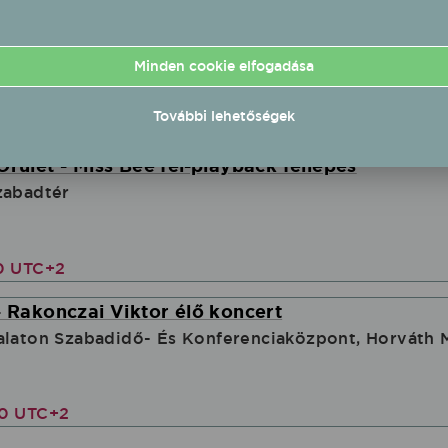
s V1TAMIN fél-playback fellépés
alatONkoncert.hu
Minden cookie elfogadása
További lehetőségek
00 UTC+2
Őrület - Miss Bee fél-playback fellépés
zabadtér
00 UTC+2
- Rakonczai Viktor élő koncert
alaton Szabadidő- És Konferenciaközpont, Horváth 
30 UTC+2