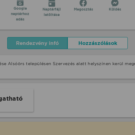
Google
Naptárfájl
Megosztás
Küldés
naptárhoz
letöltése
adás
Rendezvény infó
Hozzászólások
ése Alsóörs településen Szervezés alatt helyszínen kerül me
gatható