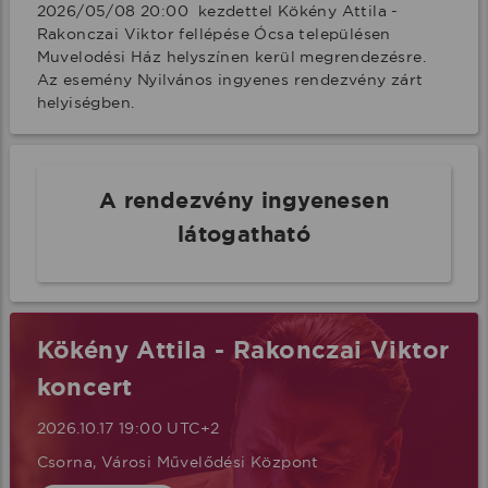
2026/05/08 20:00  kezdettel Kökény Attila - 
Rakonczai Viktor fellépése Ócsa településen 
Muvelodési Ház helyszínen kerül megrendezésre. 
Az esemény Nyilvános ingyenes rendezvény zárt 
helyiségben.
A rendezvény ingyenesen
látogatható
Kökény Attila - Rakonczai Viktor
koncert
2026.10.17 19:00 UTC+2
Csorna, Városi Művelődési Központ