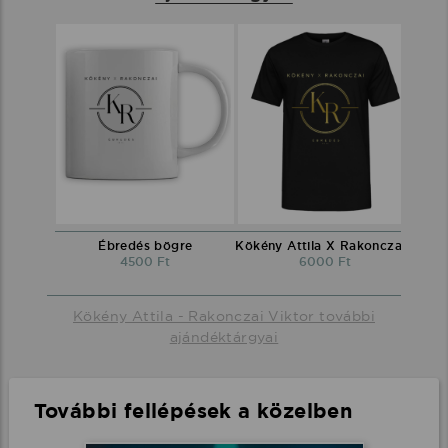
Ébredés bögre
Kökény Attila X Rakonczai Viktor környakú póló fekete
4500 Ft
6000 Ft
Kökény Attila - Rakonczai Viktor további
ajándéktárgyai
További fellépések a közelben