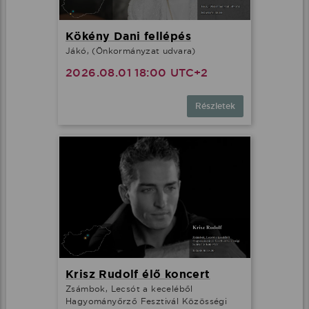
Kökény Dani fellépés
Jákó, (Önkormányzat udvara)
2026.08.01 18:00 UTC+2
Részletek
Krisz Rudolf élő koncert
Zsámbok, Lecsót a keceléből
Hagyományőrző Fesztivál Közösségi