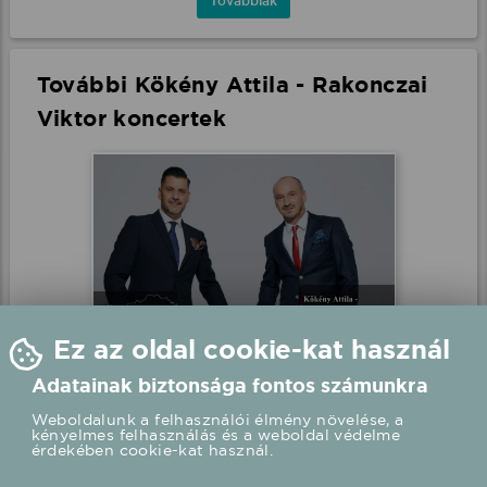
Továbbiak
További Kökény Attila - Rakonczai
Viktor koncertek
Ez az oldal cookie-kat használ
Kökény Attila - Rakonczai
Adatainak biztonsága fontos számunkra
Viktor élő koncert
Weboldalunk a felhasználói élmény növelése, a
Budapest, Margitsziget
kényelmes felhasználás és a weboldal védelme
érdekében cookie-kat használ.
2026.08.08 20:00 UTC+2