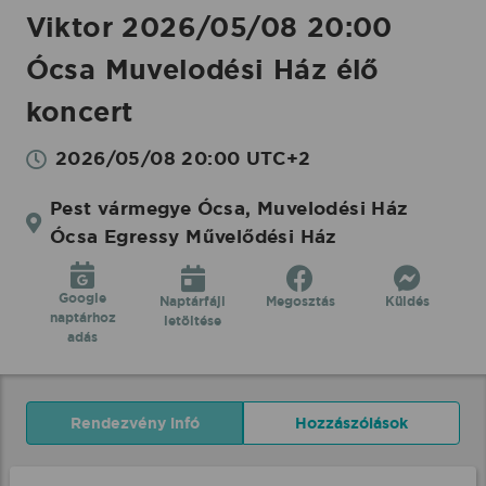
Viktor 2026/05/08 20:00
Ócsa Muvelodési Ház élő
koncert
2026/05/08 20:00 UTC+2
Pest vármegye Ócsa, Muvelodési Ház
Ócsa Egressy Művelődési Ház
Google
Naptárfájl
Megosztás
Küldés
naptárhoz
letöltése
adás
Rendezvény infó
Hozzászólások