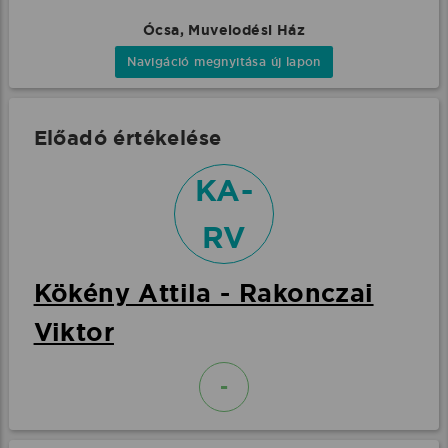
Ócsa, Muvelodési Ház
Navigáció megnyitása új lapon
Előadó értékelése
KA-
RV
Kökény Attila - Rakonczai
Viktor
-