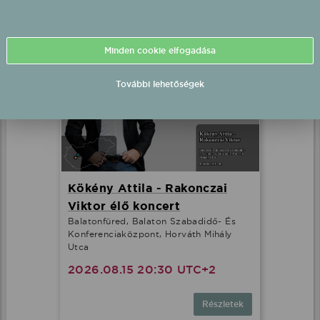
Részletek
Minden cookie elfogadása
További lehetőségek
Kökény Attila - Rakonczai
Viktor élő koncert
Balatonfüred, Balaton Szabadidő- És
Konferenciaközpont, Horváth Mihály
Utca
2026.08.15 20:30 UTC+2
Részletek