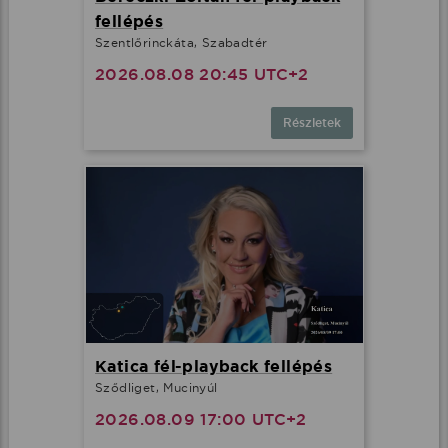
fellépés
Szentlőrinckáta, Szabadtér
2026.08.08 20:45 UTC+2
Részletek
Katica fél-playback fellépés
Sződliget, Mucinyúl
2026.08.09 17:00 UTC+2