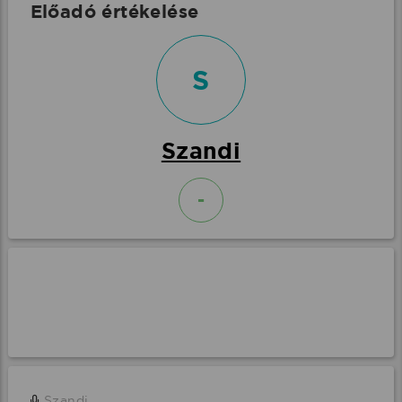
Előadó értékelése
S
Szandi
-
Szandi