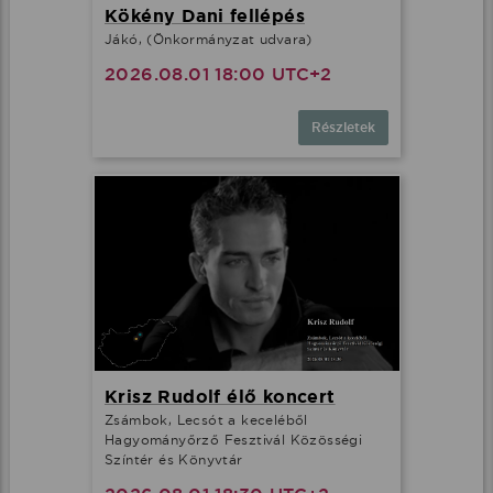
Kökény Dani fellépés
Jákó, (Önkormányzat udvara)
2026.08.01 18:00 UTC+2
Részletek
Krisz Rudolf élő koncert
Zsámbok, Lecsót a keceléből
Hagyományőrző Fesztivál Közösségi
Színtér és Könyvtár