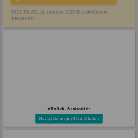
2022.03.07. től minden COVID szabályozás
megszűnt!
Vönöck, Szabadtér
Navigáció megnyitása új lapon