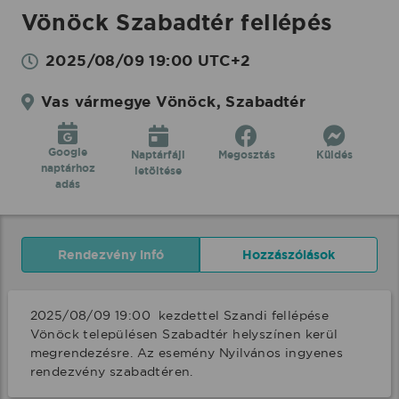
Vönöck Szabadtér fellépés
2025/08/09 19:00 UTC+2
Vas vármegye Vönöck, Szabadtér
Google
Naptárfájl
Megosztás
Küldés
naptárhoz
letöltése
adás
Rendezvény infó
Hozzászólások
2025/08/09 19:00  kezdettel Szandi fellépése 
Vönöck településen Szabadtér helyszínen kerül 
megrendezésre. Az esemény Nyilvános ingyenes 
rendezvény szabadtéren.