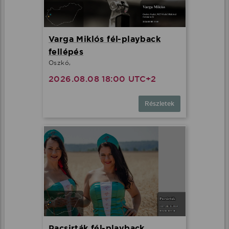
Varga Miklós fél-playback
fellépés
Oszkó,
2026.08.08 18:00 UTC+2
Részletek
Pacsirták fél-playback