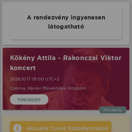
A rendezvény ingyenesen
látogatható
Kökény Attila - Rakonczai Viktor
koncert
2026.10.17 19:00 UTC+2
Csorna, Városi Művelődési Központ
Megnézem
Hirdetés
Aktuális Covid Szabályozások