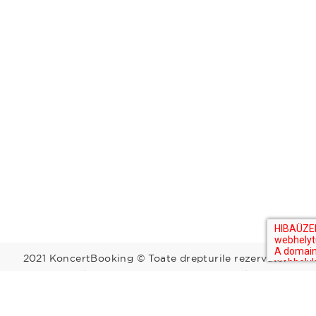
2021 KoncertBooking © Toate drepturile rezervate.
Kapcsolat | Telefonszám: +36 30 157 9812 | E-mail:
info@koncertbooking.com |