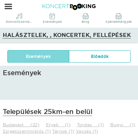
KoncertBooking
|
Koncertszervezés
Koncertszervezés
Események
Blog
Ajándéktárgyak
|
HALÁSZTELEK, , KONCERTEK, FELLÉPÉSEK
Halásztelek,
,
koncertek,
Események
Előadók
fellépések
Események
Települések 25km-en belül
Budapest (22)
Etyek (1)
Tordas (1)
Bugyi (1)
Szigetszentmiklós (1)
Tárnok (1)
Vecsés (1)