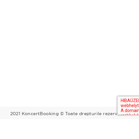
2021 KoncertBooking © Toate drepturile rezervate.
Kapcsolat | Telefonszám: +36 30 157 9812 | E-mail:
info@koncertbooking.com |