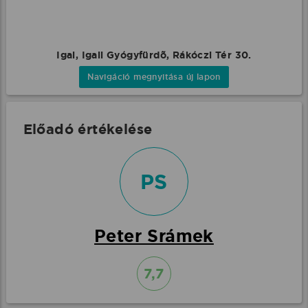
Igal, Igali Gyógyfürdõ, Rákóczi Tér 30.
Navigáció megnyitása új lapon
Előadó értékelése
PS
Peter Srámek
7,7