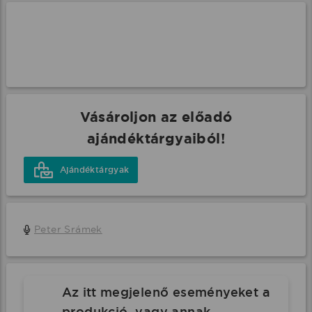
Vásároljon az előadó
ajándéktárgyaiból!
Ajándéktárgyak
Peter Srámek
Az itt megjelenő eseményeket a
produkció, vagy annak