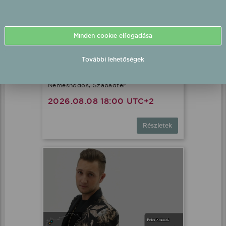
Minden cookie elfogadása
További lehetőségek
Peter Srámek fél-playback
fellépés
Nemeshódos, Szabadtér
2026.08.08 18:00 UTC+2
Részletek