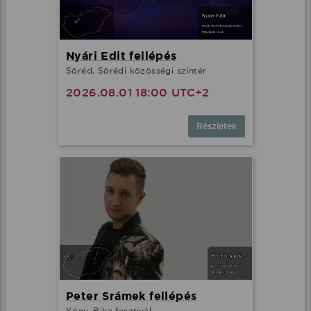
Nyári Edit fellépés
Söréd, Sörédi közösségi színtér
2026.08.01 18:00 UTC+2
Részletek
Peter Srámek fellépés
Kóny, Bika fesztivál